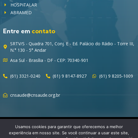
HOSPITALAR
ABRAMED
Entre em
contato
SRTV/S - Quadra 701, Conj. E - Ed. Palácio do Rádio - Torre III,
N.° 130 - 5° Andar
Asa Sul - Brasília - DF - CEP: 70340-901
(61) 3321-0240
(61) 9 8147-8927
(61) 9 8205-1009
cnsaude@cnsaude.org.br
© 2023 CNSaúde – Direitos Reservados
Usamos cookies para garantir que oferecemos a melhor
experiência em nosso site. Se você continuar a usar este site,