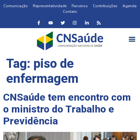
Comunicação
Representatividade
Parceiros
Contribuições
Agenda
Contato
Tag:
piso de
enfermagem
CNSaúde tem encontro com
o ministro do Trabalho e
Previdência