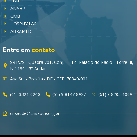
FBH
ANAHP
CMB
HOSPITALAR
ABRAMED
Entre em
contato
SRTV/S - Quadra 701, Conj. E - Ed. Palácio do Rádio - Torre III,
N.° 130 - 5° Andar
Asa Sul - Brasília - DF - CEP: 70340-901
(61) 3321-0240
(61) 9 8147-8927
(61) 9 8205-1009
cnsaude@cnsaude.org.br