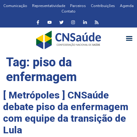
Comunicação
Representatividade
Parceiros
Contribuições
Agenda
Contato
Tag:
piso da
enfermagem
[ Metrópoles ] CNSaúde
debate piso da enfermagem
com equipe da transição de
Lula