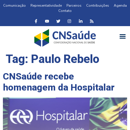
Comunicação
Representatividade
Parceiros
Contribuições
Agenda
Contato
Tag:
Paulo Rebelo
CNSaúde recebe
homenagem da Hospitalar