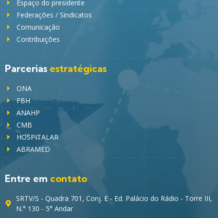
Espaço do presidente
Federações / Sindicatos
Comunicação
Contribuições
Parcerias
estratégicas
ONA
FBH
ANAHP
CMB
HOSPITALAR
ABRAMED
Entre em
contato
SRTV/S - Quadra 701, Conj. E - Ed. Palácio do Rádio - Torre III,
N.° 130 - 5° Andar