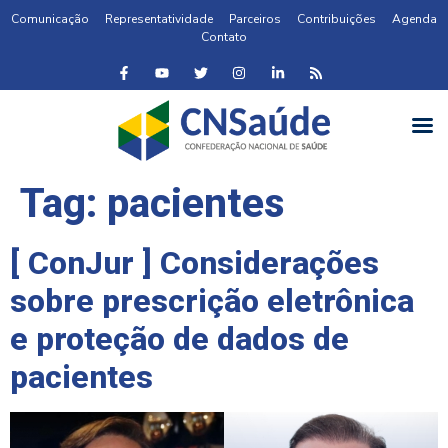
Comunicação
Representatividade
Parceiros
Contribuições
Agenda
Contato
Tag:
pacientes
[ ConJur ] Considerações
sobre prescrição eletrônica
e proteção de dados de
pacientes