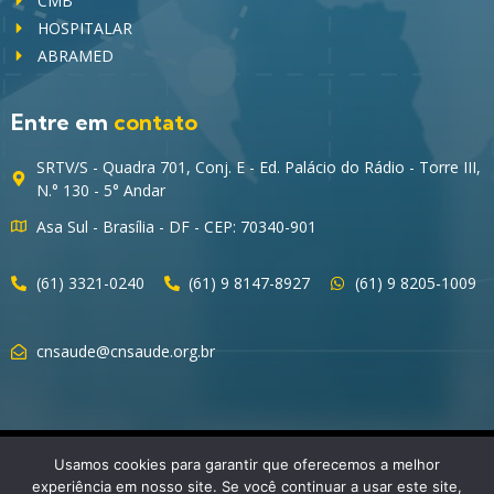
CMB
HOSPITALAR
ABRAMED
Entre em
contato
SRTV/S - Quadra 701, Conj. E - Ed. Palácio do Rádio - Torre III,
N.° 130 - 5° Andar
Asa Sul - Brasília - DF - CEP: 70340-901
(61) 3321-0240
(61) 9 8147-8927
(61) 9 8205-1009
cnsaude@cnsaude.org.br
© 2023 CNSaúde – Direitos Reservados
Usamos cookies para garantir que oferecemos a melhor
experiência em nosso site. Se você continuar a usar este site,