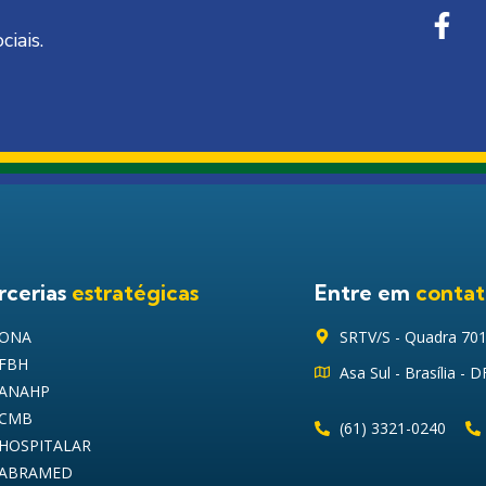
ciais.
rcerias
estratégicas
Entre em
conta
ONA
SRTV/S - Quadra 701, 
FBH
Asa Sul - Brasília - 
ANAHP
CMB
(61) 3321-0240
HOSPITALAR
ABRAMED