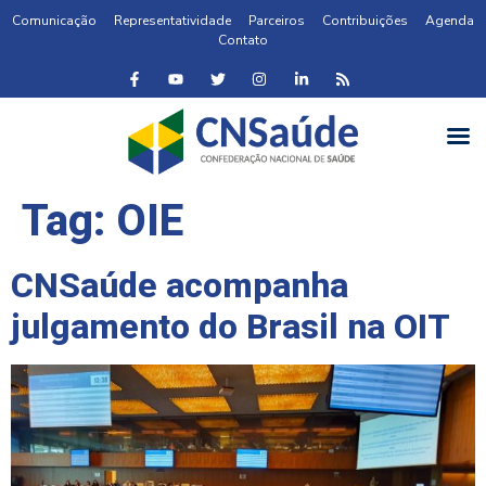
Comunicação
Representatividade
Parceiros
Contribuições
Agenda
Contato
Tag:
OIE
CNSaúde acompanha
julgamento do Brasil na OIT