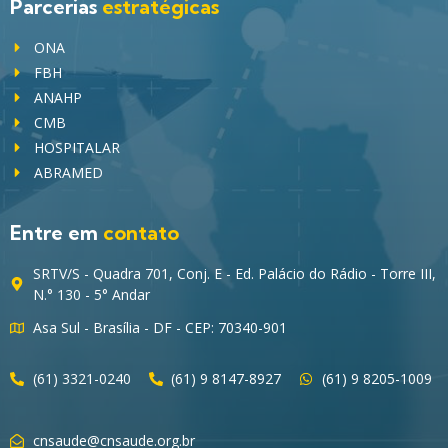
Parcerias
estratégicas
ONA
FBH
ANAHP
CMB
HOSPITALAR
ABRAMED
Entre em
contato
SRTV/S - Quadra 701, Conj. E - Ed. Palácio do Rádio - Torre III,
N.° 130 - 5° Andar
Asa Sul - Brasília - DF - CEP: 70340-901
(61) 3321-0240
(61) 9 8147-8927
(61) 9 8205-1009
cnsaude@cnsaude.org.br