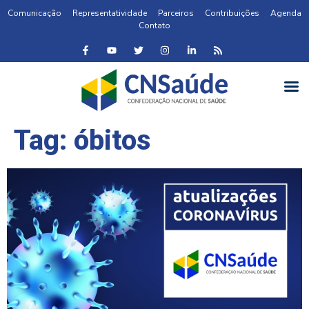
Comunicação
Representatividade
Parceiros
Contribuições
Agenda
Contato
Tag:
óbitos