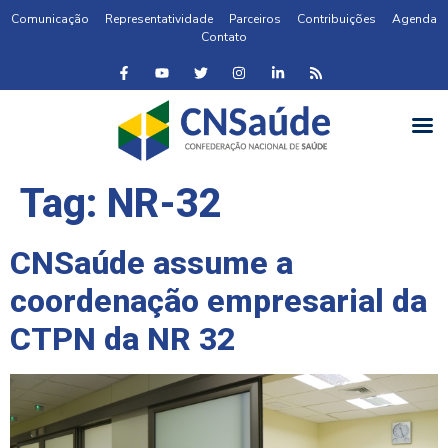
Comunicação
Representatividade
Parceiros
Contribuições
Agenda
Contato
Tag:
NR-32
CNSaúde assume a
coordenação empresarial da
CTPN da NR 32