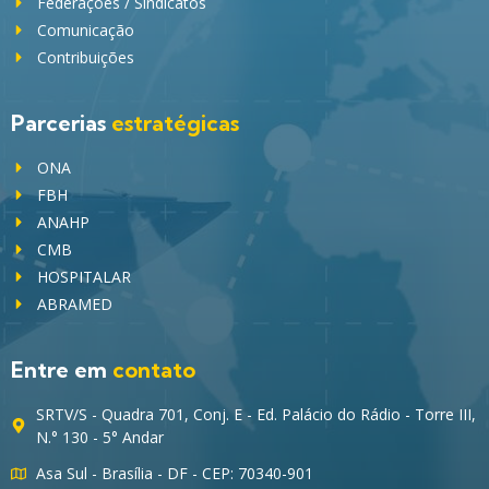
Federações / Sindicatos
Comunicação
Contribuições
Parcerias
estratégicas
ONA
FBH
ANAHP
CMB
HOSPITALAR
ABRAMED
Entre em
contato
SRTV/S - Quadra 701, Conj. E - Ed. Palácio do Rádio - Torre III,
N.° 130 - 5° Andar
Asa Sul - Brasília - DF - CEP: 70340-901