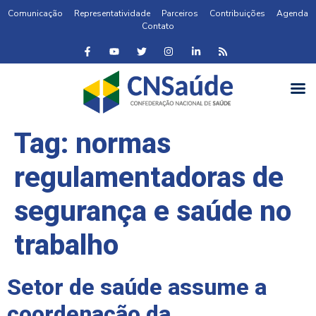
Comunicação
Representatividade
Parceiros
Contribuições
Agenda
Contato
Tag:
normas
regulamentadoras de
segurança e saúde no
trabalho
Setor de saúde assume a
coordenação da