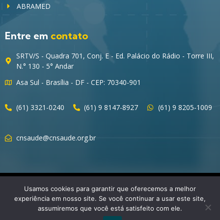
ABRAMED
Entre em
contato
SRTV/S - Quadra 701, Conj. E - Ed. Palácio do Rádio - Torre III,
N.° 130 - 5° Andar
Asa Sul - Brasília - DF - CEP: 70340-901
(61) 3321-0240
(61) 9 8147-8927
(61) 9 8205-1009
cnsaude@cnsaude.org.br
© 2023 CNSaúde – Direitos Reservados
Usamos cookies para garantir que oferecemos a melhor
experiência em nosso site. Se você continuar a usar este site,
assumiremos que você está satisfeito com ele.