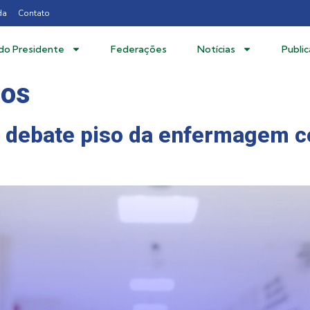
da
Contato
 do Presidente
Federações
Notícias
Publi
cos
 debate piso da enfermagem c