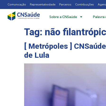
Comunicação
Representatividade
Parceiros
Contribuições
Agen
Sobre a CNSaúde
Palavra
Tag:
não filantrópi
[ Metrópoles ] CNSaúde
de Lula