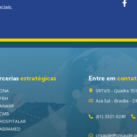
ciais.
rcerias
estratégicas
Entre em
conta
ONA
SRTV/S - Quadra 701, 
FBH
Asa Sul - Brasília - 
ANAHP
CMB
(61) 3321-0240
HOSPITALAR
ABRAMED
cnsaude@cnsaude.or