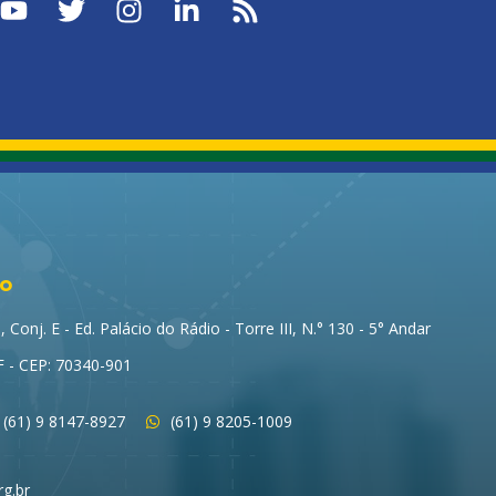
to
Conj. E - Ed. Palácio do Rádio - Torre III, N.° 130 - 5° Andar
DF - CEP: 70340-901
(61) 9 8147-8927
(61) 9 8205-1009
g.br