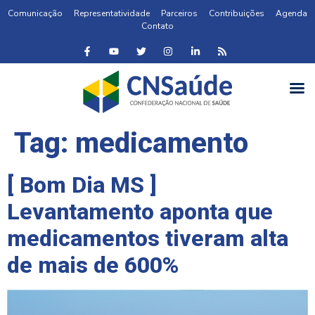
Comunicação
Representatividade
Parceiros
Contribuições
Agenda
Contato
Tag:
medicamento
[ Bom Dia MS ]
Levantamento aponta que
medicamentos tiveram alta
de mais de 600%