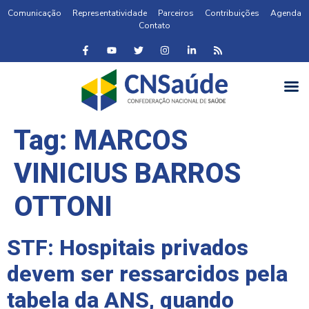
Comunicação
Representatividade
Parceiros
Contribuições
Agenda
Contato
Tag:
MARCOS
VINICIUS BARROS
OTTONI
STF: Hospitais privados
devem ser ressarcidos pela
tabela da ANS, quando