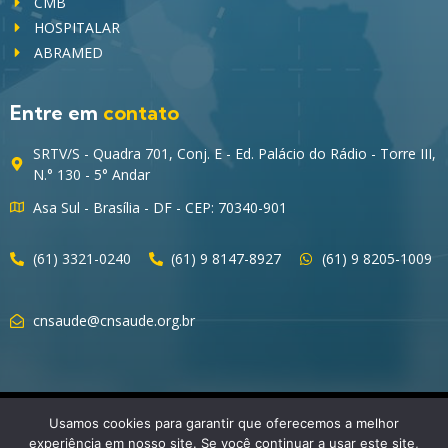
CMB
HOSPITALAR
ABRAMED
Entre em
contato
SRTV/S - Quadra 701, Conj. E - Ed. Palácio do Rádio - Torre III,
N.° 130 - 5° Andar
Asa Sul - Brasília - DF - CEP: 70340-901
(61) 3321-0240
(61) 9 8147-8927
(61) 9 8205-1009
cnsaude@cnsaude.org.br
© 2023 CNSaúde – Direitos Reservados
Usamos cookies para garantir que oferecemos a melhor
experiência em nosso site. Se você continuar a usar este site,