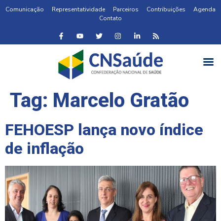
Comunicação
Representatividade
Parceiros
Contribuições
Agenda
Contato
Tag:
Marcelo Gratão
FEHOESP lança novo índice
de inflação