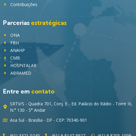
Contribuições
Parcerias
estratégicas
ONA
FBH
ANAHP
CMB
HOSPITALAR
ABRAMED
Entre em
contato
SRTV/S - Quadra 701, Conj. E - Ed. Palácio do Rádio - Torre III,
N.° 130 - 5° Andar
Asa Sul - Brasília - DF - CEP: 70340-901
(61) 3321-0240
(61) 9 8147-8927
(61) 9 8205-1009