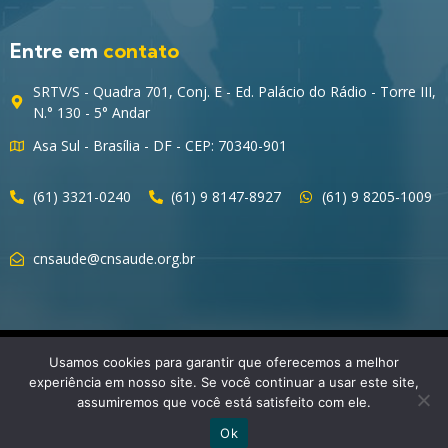
Entre em
contato
SRTV/S - Quadra 701, Conj. E - Ed. Palácio do Rádio - Torre III,
N.° 130 - 5° Andar
Asa Sul - Brasília - DF - CEP: 70340-901
(61) 3321-0240
(61) 9 8147-8927
(61) 9 8205-1009
cnsaude@cnsaude.org.br
© 2023 CNSaúde – Direitos Reservados
Usamos cookies para garantir que oferecemos a melhor
experiência em nosso site. Se você continuar a usar este site,
assumiremos que você está satisfeito com ele.
Ok