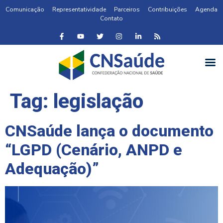
Comunicação
Representatividade
Parceiros
Contribuições
Agenda
Contato
Tag:
legislação
CNSaúde lança o documento
“LGPD (Cenário, ANPD e
Adequação)”