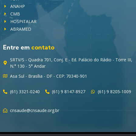
ANAHP
CMB
HOSPITALAR
ABRAMED
Entre em
contato
SRTV/S - Quadra 701, Conj. E - Ed. Palácio do Rádio - Torre III,
N.° 130 - 5° Andar
Asa Sul - Brasília - DF - CEP: 70340-901
(61) 3321-0240
(61) 9 8147-8927
(61) 9 8205-1009
cnsaude@cnsaude.org.br