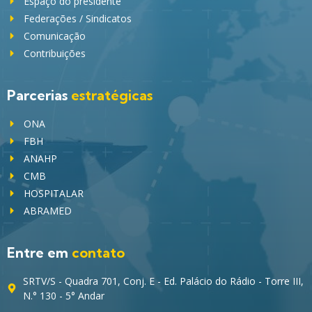
Espaço do presidente
Federações / Sindicatos
Comunicação
Contribuições
Parcerias
estratégicas
ONA
FBH
ANAHP
CMB
HOSPITALAR
ABRAMED
Entre em
contato
SRTV/S - Quadra 701, Conj. E - Ed. Palácio do Rádio - Torre III,
N.° 130 - 5° Andar