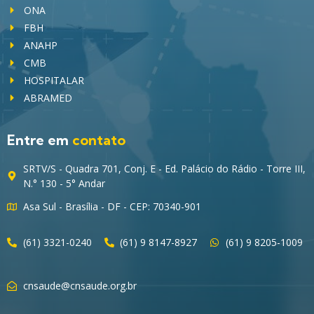
ONA
FBH
ANAHP
CMB
HOSPITALAR
ABRAMED
Entre em
contato
SRTV/S - Quadra 701, Conj. E - Ed. Palácio do Rádio - Torre III,
N.° 130 - 5° Andar
Asa Sul - Brasília - DF - CEP: 70340-901
(61) 3321-0240
(61) 9 8147-8927
(61) 9 8205-1009
cnsaude@cnsaude.org.br