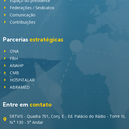
Espaço do presidente
Federações / Sindicatos
Comunicação
Contribuições
Parcerias
estratégicas
ONA
FBH
ANAHP
CMB
HOSPITALAR
ABRAMED
Entre em
contato
SRTV/S - Quadra 701, Conj. E - Ed. Palácio do Rádio - Torre III,
N.° 130 - 5° Andar