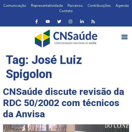
Comunicação
Representatividade
Parceiros
Contribuições
Agenda
Contato
Tag:
José Luiz
Spigolon
CNSaúde discute revisão da
RDC 50/2002 com técnicos
da Anvisa