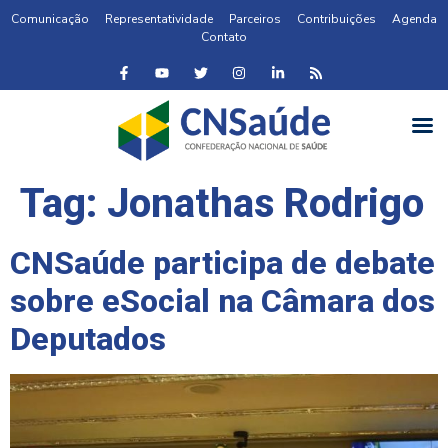
Comunicação
Representatividade
Parceiros
Contribuições
Agenda
Contato
Tag:
Jonathas Rodrigo
CNSaúde participa de debate
sobre eSocial na Câmara dos
Deputados