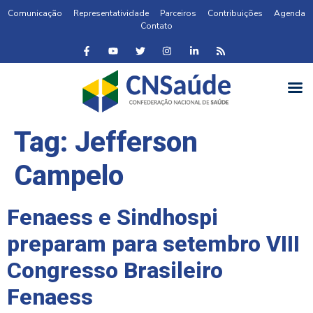
Comunicação
Representatividade
Parceiros
Contribuições
Agenda
Contato
Tag:
Jefferson
Campelo
Fenaess e Sindhospi
preparam para setembro VIII
Congresso Brasileiro
Fenaess