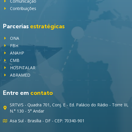
Comunicação
Contribuições
Parcerias
estratégicas
ONA
FBH
ANAHP
CMB
HOSPITALAR
ABRAMED
Entre em
contato
SRTV/S - Quadra 701, Conj. E - Ed. Palácio do Rádio - Torre III,
N.° 130 - 5° Andar
Asa Sul - Brasília - DF - CEP: 70340-901