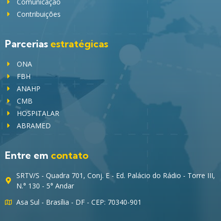
Comunicação
Contribuições
Parcerias
estratégicas
ONA
FBH
ANAHP
CMB
HOSPITALAR
ABRAMED
Entre em
contato
SRTV/S - Quadra 701, Conj. E - Ed. Palácio do Rádio - Torre III,
N.° 130 - 5° Andar
Asa Sul - Brasília - DF - CEP: 70340-901