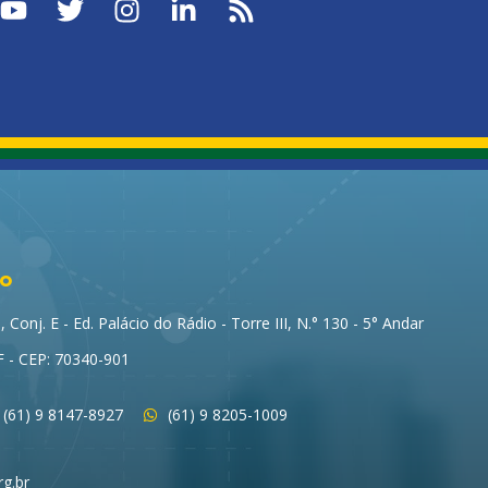
to
Conj. E - Ed. Palácio do Rádio - Torre III, N.° 130 - 5° Andar
DF - CEP: 70340-901
(61) 9 8147-8927
(61) 9 8205-1009
g.br