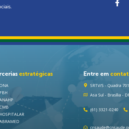
ciais.
rcerias
estratégicas
Entre em
conta
ONA
SRTV/S - Quadra 701, 
FBH
Asa Sul - Brasília - 
ANAHP
CMB
(61) 3321-0240
HOSPITALAR
ABRAMED
cnsaude@cnsaude.or