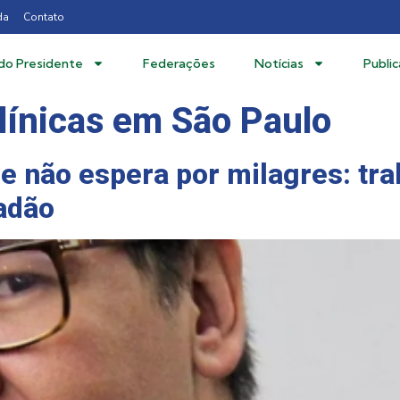
da
Contato
 do Presidente
Federações
Notícias
Publi
Clínicas em São Paulo
e não espera por milagres: tra
adão