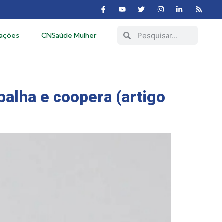
cações
CNSaúde Mulher
balha e coopera (artigo