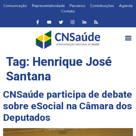
Comunicação
Representatividade
Parceiros
Contribuições
Agenda
Contato
Tag:
Henrique José
Santana
CNSaúde participa de debate
sobre eSocial na Câmara dos
Deputados