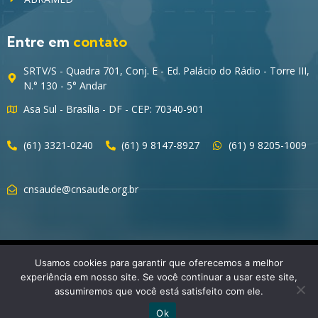
Entre em
contato
SRTV/S - Quadra 701, Conj. E - Ed. Palácio do Rádio - Torre III,
N.° 130 - 5° Andar
Asa Sul - Brasília - DF - CEP: 70340-901
(61) 3321-0240
(61) 9 8147-8927
(61) 9 8205-1009
cnsaude@cnsaude.org.br
© 2023 CNSaúde – Direitos Reservados
Usamos cookies para garantir que oferecemos a melhor
experiência em nosso site. Se você continuar a usar este site,
assumiremos que você está satisfeito com ele.
Ok