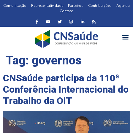
Comunicação
Representatividade
Parceiros
Contribuições
Agenda
Contato
Tag:
governos
CNSaúde participa da 110ª
Conferência Internacional do
Trabalho da OIT