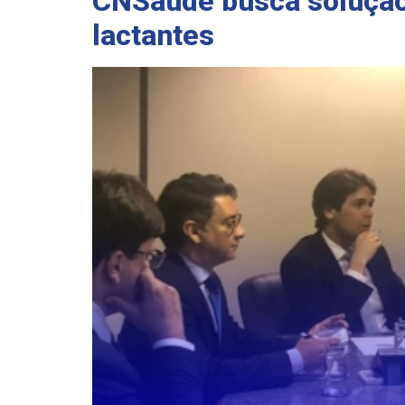
CNSaúde busca solução 
lactantes