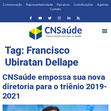
Comunicação
Representatividade
Parceiros
Contribuições
Agenda
Contato
Tag:
Francisco
Ubiratan Dellape
CNSaúde empossa sua nova
diretoria para o triênio 2019-
2021