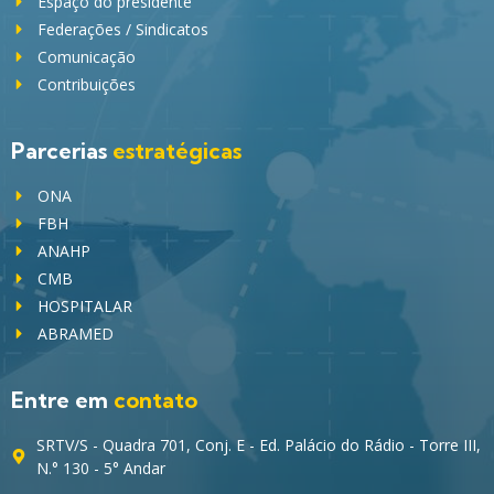
Espaço do presidente
Federações / Sindicatos
Comunicação
Contribuições
Parcerias
estratégicas
ONA
FBH
ANAHP
CMB
HOSPITALAR
ABRAMED
Entre em
contato
SRTV/S - Quadra 701, Conj. E - Ed. Palácio do Rádio - Torre III,
N.° 130 - 5° Andar