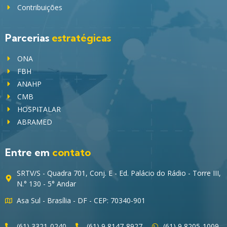
Contribuições
Parcerias
estratégicas
ONA
FBH
ANAHP
CMB
HOSPITALAR
ABRAMED
Entre em
contato
SRTV/S - Quadra 701, Conj. E - Ed. Palácio do Rádio - Torre III,
N.° 130 - 5° Andar
Asa Sul - Brasília - DF - CEP: 70340-901
(61) 3321-0240
(61) 9 8147-8927
(61) 9 8205-1009