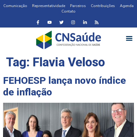
Comunicação
Representatividade
Parceiros
Contribuições
Agenda
Contato
Tag:
Flavia Veloso
FEHOESP lança novo índice
de inflação