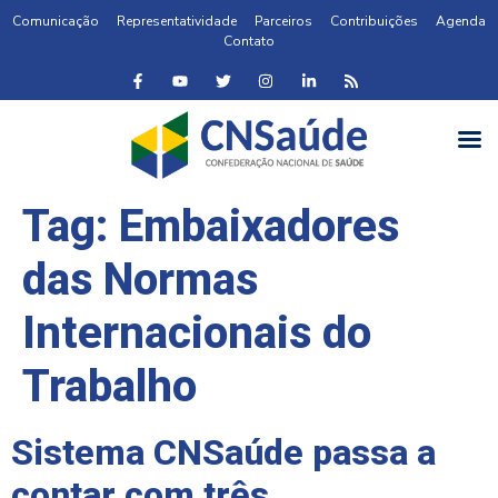
Comunicação
Representatividade
Parceiros
Contribuições
Agenda
Contato
Tag:
Embaixadores
das Normas
Internacionais do
Trabalho
Sistema CNSaúde passa a
contar com três