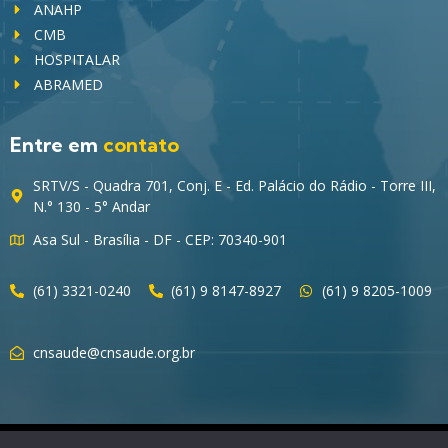
ANAHP
CMB
HOSPITALAR
ABRAMED
Entre em
contato
SRTV/S - Quadra 701, Conj. E - Ed. Palácio do Rádio - Torre III,
N.° 130 - 5° Andar
Asa Sul - Brasília - DF - CEP: 70340-901
(61) 3321-0240
(61) 9 8147-8927
(61) 9 8205-1009
cnsaude@cnsaude.org.br
© 2023 CNSaúde – Direitos Reservados