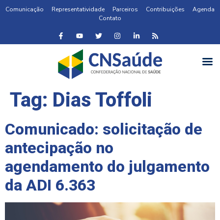
Comunicação
Representatividade
Parceiros
Contribuições
Agenda
Contato
Tag:
Dias Toffoli
Comunicado: solicitação de
antecipação no
agendamento do julgamento
da ADI 6.363