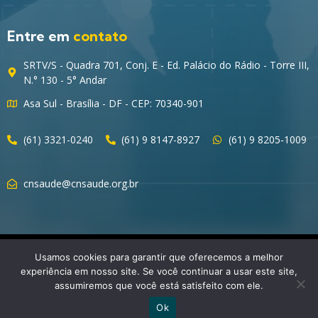
Entre em
contato
SRTV/S - Quadra 701, Conj. E - Ed. Palácio do Rádio - Torre III,
N.° 130 - 5° Andar
Asa Sul - Brasília - DF - CEP: 70340-901
(61) 3321-0240
(61) 9 8147-8927
(61) 9 8205-1009
cnsaude@cnsaude.org.br
© 2023 CNSaúde – Direitos Reservados
Usamos cookies para garantir que oferecemos a melhor
experiência em nosso site. Se você continuar a usar este site,
assumiremos que você está satisfeito com ele.
Ok