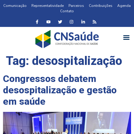
Comunicação
Representatividade
Parceiros
Contribuições
Agenda
Contato
Tag:
desospitalização
Congressos debatem
desospitalização e gestão
em saúde