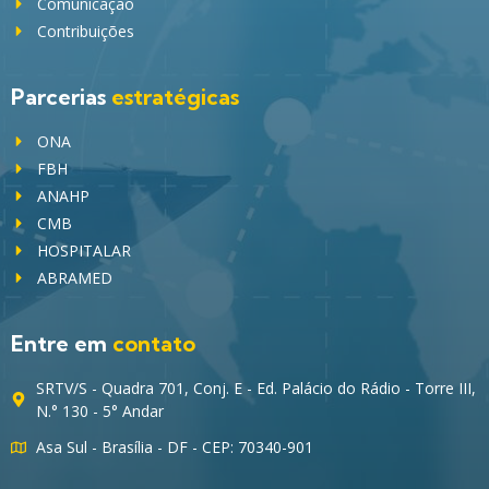
Comunicação
Contribuições
Parcerias
estratégicas
ONA
FBH
ANAHP
CMB
HOSPITALAR
ABRAMED
Entre em
contato
SRTV/S - Quadra 701, Conj. E - Ed. Palácio do Rádio - Torre III,
N.° 130 - 5° Andar
Asa Sul - Brasília - DF - CEP: 70340-901