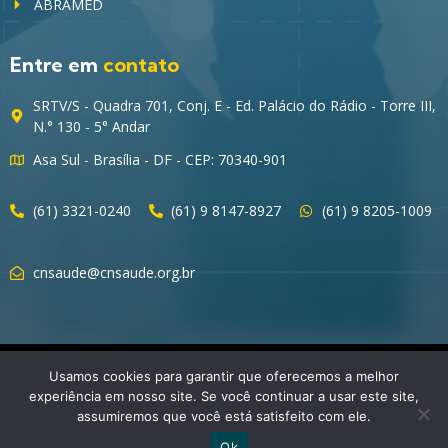
ABRAMED
Entre em
contato
SRTV/S - Quadra 701, Conj. E - Ed. Palácio do Rádio - Torre III,
N.° 130 - 5° Andar
Asa Sul - Brasília - DF - CEP: 70340-901
(61) 3321-0240
(61) 9 8147-8927
(61) 9 8205-1009
cnsaude@cnsaude.org.br
© 2023 CNSaúde – Direitos Reservados
Usamos cookies para garantir que oferecemos a melhor
experiência em nosso site. Se você continuar a usar este site,
assumiremos que você está satisfeito com ele.
Ok