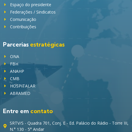
Espaço do presidente
Federações / Sindicatos
Comunicação
Contribuições
Parcerias
estratégicas
ONA
FBH
ANAHP
CMB
HOSPITALAR
ABRAMED
Entre em
contato
SRTV/S - Quadra 701, Conj. E - Ed. Palácio do Rádio - Torre III,
N.° 130 - 5° Andar