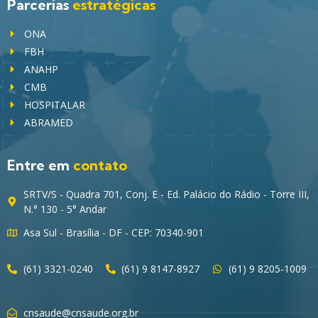
Parcerias
estratégicas
ONA
FBH
ANAHP
CMB
HOSPITALAR
ABRAMED
Entre em
contato
SRTV/S - Quadra 701, Conj. E - Ed. Palácio do Rádio - Torre III,
N.° 130 - 5° Andar
Asa Sul - Brasília - DF - CEP: 70340-901
(61) 3321-0240
(61) 9 8147-8927
(61) 9 8205-1009
cnsaude@cnsaude.org.br