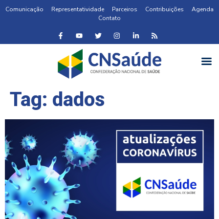
Comunicação
Representatividade
Parceiros
Contribuições
Agenda
Contato
Tag:
dados