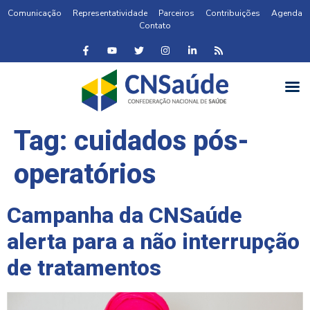
Comunicação
Representatividade
Parceiros
Contribuições
Agenda
Contato
Tag:
cuidados pós-
operatórios
Campanha da CNSaúde
alerta para a não interrupção
de tratamentos