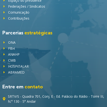
Espaço do presidente
Federações / Sindicatos
Comunicação
Contribuições
Parcerias
estratégicas
ONA
FBH
ANAHP
CMB
HOSPITALAR
ABRAMED
Entre em
contato
SRTV/S - Quadra 701, Conj. E - Ed. Palácio do Rádio - Torre III,
N.° 130 - 5° Andar