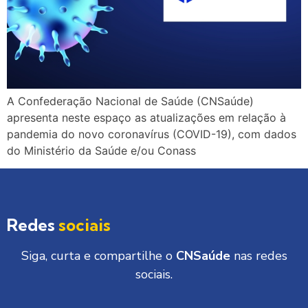
A Confederação Nacional de Saúde (CNSaúde)
apresenta neste espaço as atualizações em relação à
pandemia do novo coronavírus (COVID-19), com dados
do Ministério da Saúde e/ou Conass
Redes
sociais
Siga, curta e compartilhe o
CNSaúde
nas redes
sociais.