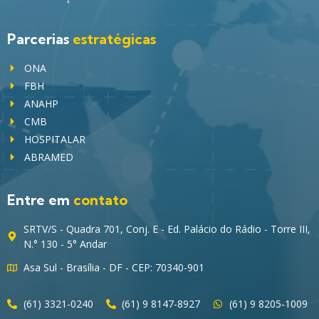
Parcerias
estratégicas
ONA
FBH
ANAHP
CMB
HOSPITALAR
ABRAMED
Entre em
contato
SRTV/S - Quadra 701, Conj. E - Ed. Palácio do Rádio - Torre III,
N.° 130 - 5° Andar
Asa Sul - Brasília - DF - CEP: 70340-901
(61) 3321-0240
(61) 9 8147-8927
(61) 9 8205-1009