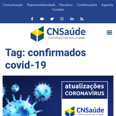
Comunicação
Representatividade
Parceiros
Contribuições
Agenda
Contato
Tag:
confirmados
covid-19