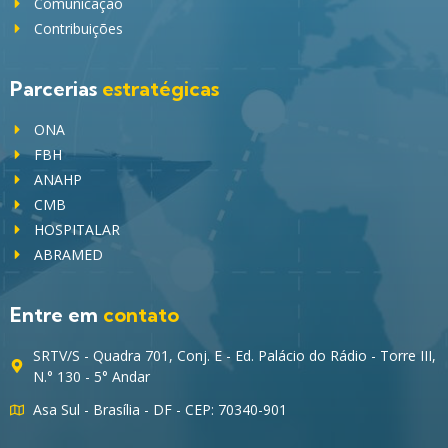
Comunicação
Contribuições
Parcerias
estratégicas
ONA
FBH
ANAHP
CMB
HOSPITALAR
ABRAMED
Entre em
contato
SRTV/S - Quadra 701, Conj. E - Ed. Palácio do Rádio - Torre III,
N.° 130 - 5° Andar
Asa Sul - Brasília - DF - CEP: 70340-901