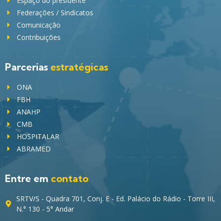
Espaço do presidente
Federações / Sindicatos
Comunicação
Contribuições
Parcerias
estratégicas
ONA
FBH
ANAHP
CMB
HOSPITALAR
ABRAMED
Entre em
contato
SRTV/S - Quadra 701, Conj. E - Ed. Palácio do Rádio - Torre III,
N.° 130 - 5° Andar