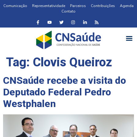
Comunicação
Representatividade
Parceiros
Contribuições
Agenda
Contato
Tag:
Clovis Queiroz
CNSaúde recebe a visita do
Deputado Federal Pedro
Westphalen