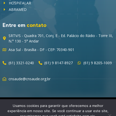
HOSPITALAR
ABRAMED
Entre em
contato
SRTV/S - Quadra 701, Conj. E - Ed. Palácio do Rádio - Torre III,
N.° 130 - 5° Andar
Asa Sul - Brasília - DF - CEP: 70340-901
(61) 3321-0240
(61) 9 8147-8927
(61) 9 8205-1009
cnsaude@cnsaude.org.br
© 2023 CNSaúde – Direitos Reservados
Usamos cookies para garantir que oferecemos a melhor
experiência em nosso site. Se você continuar a usar este site,