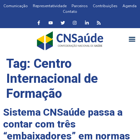
Comunicação
Representatividade
Parceiros
Contribuições
Agenda
Contato
Tag:
Centro
Internacional de
Formação
Sistema CNSaúde passa a
contar com três
“embaixadores” em normas