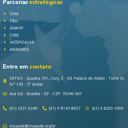
Parcerias
estratégicas
ONA
FBH
ANAHP
CMB
HOSPITALAR
ABRAMED
Entre em
contato
SRTV/S - Quadra 701, Conj. E - Ed. Palácio do Rádio - Torre III,
N.° 130 - 5° Andar
Asa Sul - Brasília - DF - CEP: 70340-901
(61) 3321-0240
(61) 9 8147-8927
(61) 9 8205-1009
cnsaude@cnsaude.org.br