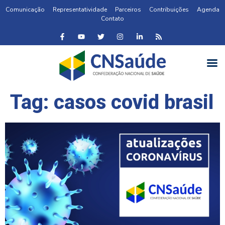
Comunicação
Representatividade
Parceiros
Contribuições
Agenda
Contato
Tag:
casos covid brasil