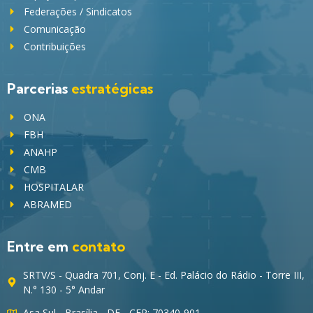
Federações / Sindicatos
Comunicação
Contribuições
Parcerias
estratégicas
ONA
FBH
ANAHP
CMB
HOSPITALAR
ABRAMED
Entre em
contato
SRTV/S - Quadra 701, Conj. E - Ed. Palácio do Rádio - Torre III,
N.° 130 - 5° Andar
Asa Sul - Brasília - DF - CEP: 70340-901