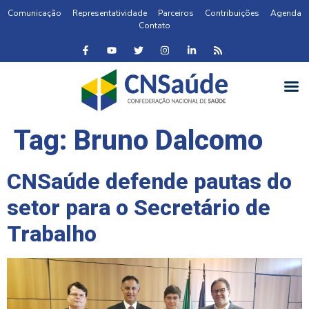
Comunicação
Representatividade
Parceiros
Contribuições
Agenda
Contato
Tag:
Bruno Dalcomo
CNSaúde defende pautas do
setor para o Secretário de
Trabalho