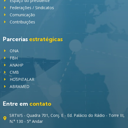
Espaço do presidente
Federações / Sindicatos
Comunicação
Contribuições
Parcerias
estratégicas
ONA
FBH
ANAHP
CMB
HOSPITALAR
ABRAMED
Entre em
contato
SRTV/S - Quadra 701, Conj. E - Ed. Palácio do Rádio - Torre III,
N.° 130 - 5° Andar