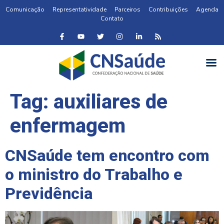
Comunicação
Representatividade
Parceiros
Contribuições
Agenda
Contato
Tag:
auxiliares de
enfermagem
CNSaúde tem encontro com
o ministro do Trabalho e
Previdência