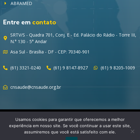
ABRAMED
Entre em
contato
SRTV/S - Quadra 701, Conj. E - Ed. Palácio do Rádio - Torre III,
N.° 130 - 5° Andar
Asa Sul - Brasília - DF - CEP: 70340-901
(61) 3321-0240
(61) 9 8147-8927
(61) 9 8205-1009
cnsaude@cnsaude.org.br
© 2023 CNSaúde – Direitos Reservados
Usamos cookies para garantir que oferecemos a melhor
experiência em nosso site. Se você continuar a usar este site,
assumiremos que você está satisfeito com ele.