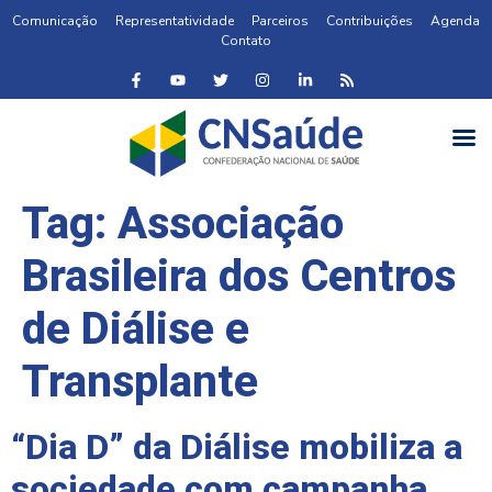
Comunicação
Representatividade
Parceiros
Contribuições
Agenda
Contato
Tag:
Associação
Brasileira dos Centros
de Diálise e
Transplante
“Dia D” da Diálise mobiliza a
sociedade com campanha