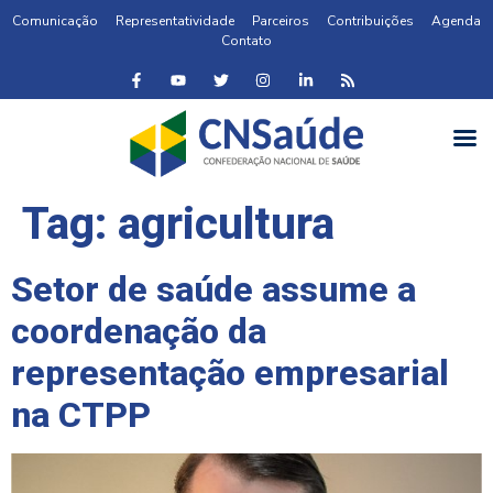
Comunicação
Representatividade
Parceiros
Contribuições
Agenda
Contato
Tag:
agricultura
Setor de saúde assume a
coordenação da
representação empresarial
na CTPP