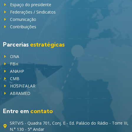
Espaço do presidente
Federações / Sindicatos
Comunicação
Contribuições
Parcerias
estratégicas
ONA
FBH
ANAHP
CMB
HOSPITALAR
ABRAMED
Entre em
contato
SRTV/S - Quadra 701, Conj. E - Ed. Palácio do Rádio - Torre III,
N.° 130 - 5° Andar